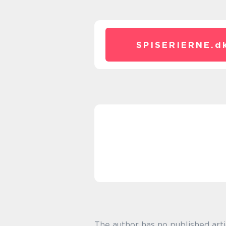
SPISERIERNE.
d
The author has no published arti