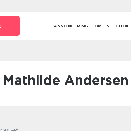
k
ANNONCERING
OM OS
COOKI
Mathilde Andersen
cles yet