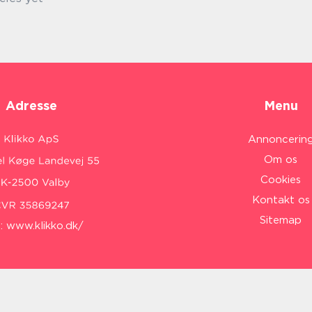
Adresse
Menu
Annoncerin
Om os
Cookies
Kontakt os
Sitemap
:
www.klikko.dk/