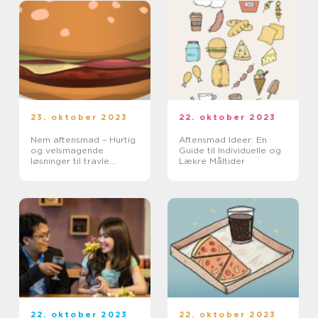
23. oktober 2023
22. oktober 2023
Nem aftensmad – Hurtig
Aftensmad Ideer: En
og velsmagende
Guide til Individuelle og
løsninger til travle
Lækre Måltider
hverdage
22. oktober 2023
22. oktober 2023