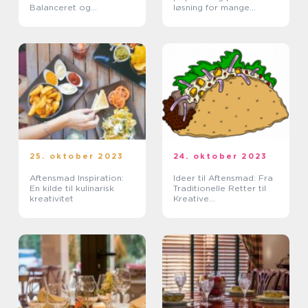
Balanceret og
løsning for mange
Velsmagende Kost
mennesker, der ønsker
at lave en sund og
velsmagende middag på
kort tid
25. oktober 2023
24. oktober 2023
Aftensmad Inspiration:
Ideer til Aftensmad: Fra
En kilde til kulinarisk
Traditionelle Retter til
kreativitet
Kreative
Køkkeneksperimenter