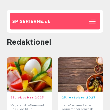
SPISERIERNE.
dk
redaktionel
25. oktober 2023
25. oktober 2023
Vegetarisk Aftensmad:
Let aftensmad er en
En Guide til En
populær og praktisk