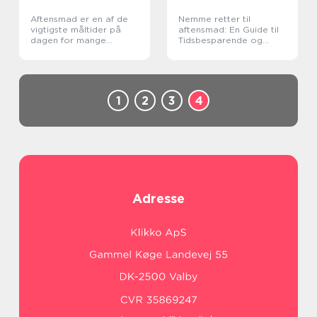
Aftensmad er en af de
Nemme retter til
vigtigste måltider på
aftensmad: En Guide til
dagen for mange
Tidsbesparende og
mennesker
Velsmagende Måltider
1
2
3
4
Adresse