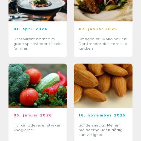
01. april 2026
07. januar 2026
Restaurant bornholm
Smagen af Skandinavien:
gode spisesteder til hele
Der trender det nordiske
familien
køkken
05. januar 2026
16. november 2025
Hvilke fødevarer styrker
Sunde snacks: Mellem
knoglerne?
måltiderne uden dårlig
samvittighed