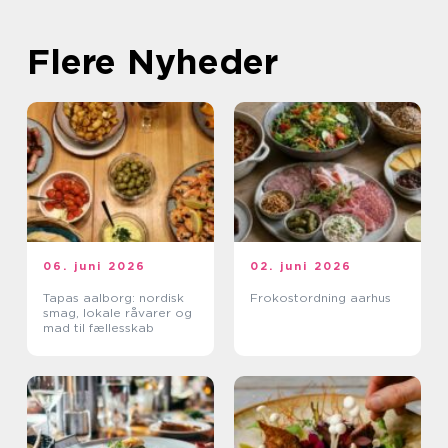
Flere Nyheder
06. juni 2026
02. juni 2026
Tapas aalborg: nordisk
Frokostordning aarhus
smag, lokale råvarer og
mad til fællesskab