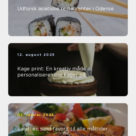
Udforsk asiatiske restauranter i Odense
12. august 2025
Kage print: En kreativ måde at
personalisere dine kager på
02. januar 2025
Salat: en sund favorit til alle måltider