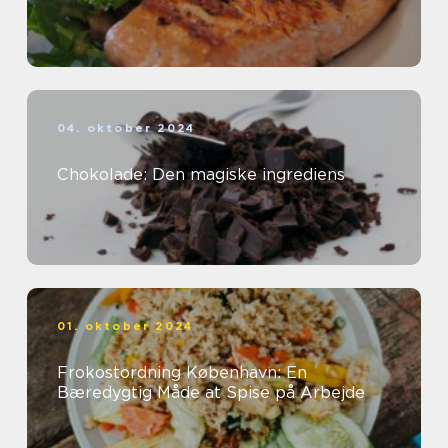
04. oktober 2024
Chokolade: Den magiske ingrediens
01. oktober 2024
Frokostordning København: En
Bæredygtig Måde at Spise på Arbejde