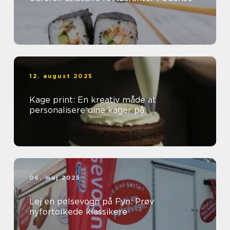
12. august 2025
Kage print: En kreativ måde at
personalisere dine kager på
06. maj 2025
Lej en pølsevogn på Fyn: Prøv
nyfortolkede klassikere