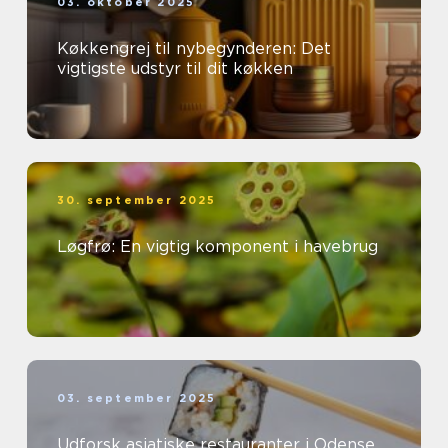
03. oktober 2025
Køkkengrej til nybegynderen: Det
vigtigste udstyr til dit køkken
30. september 2025
Løgfrø: En vigtig komponent i havebrug
03. september 2025
Udforsk asiatiske restauranter i Odense