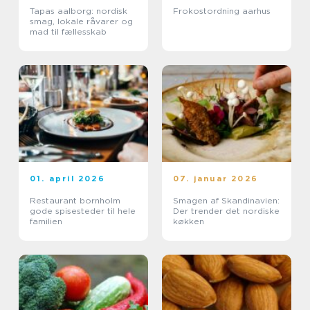
Tapas aalborg: nordisk
Frokostordning aarhus
smag, lokale råvarer og
mad til fællesskab
01. april 2026
07. januar 2026
Restaurant bornholm
Smagen af Skandinavien:
gode spisesteder til hele
Der trender det nordiske
familien
køkken