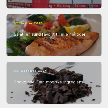
02. januar 2025
Salat: en sund favorit til alle måltider
04. oktober 2024
Chokolade: Den magiske ingrediens