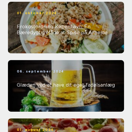
01. oktober 2024
Frokostordning København: En
Bæredygtig Måde at Spise på Arbejde
06. september 2024
Glæden ved at have dit eget fadølsanlæg
01. august 2024