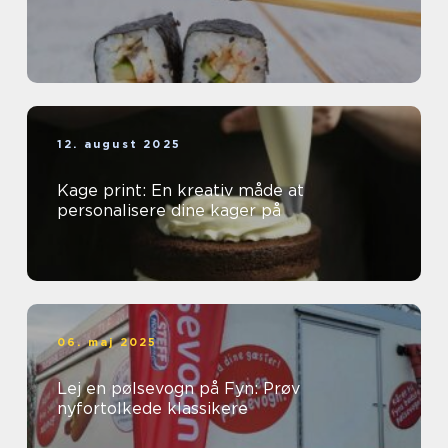
12. august 2025
Kage print: En kreativ måde at
personalisere dine kager på
06. maj 2025
Lej en pølsevogn på Fyn: Prøv
nyfortolkede klassikere