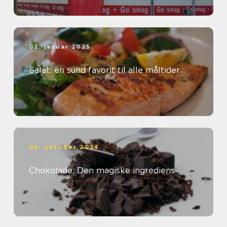
02. januar 2025
Salat: en sund favorit til alle måltider
04. oktober 2024
Chokolade: Den magiske ingrediens