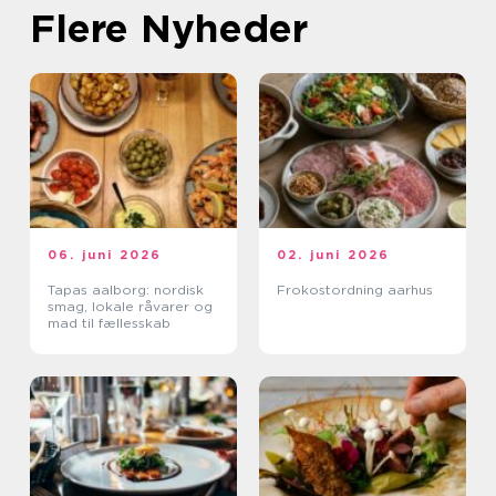
Flere Nyheder
06. juni 2026
02. juni 2026
Tapas aalborg: nordisk
Frokostordning aarhus
smag, lokale råvarer og
mad til fællesskab