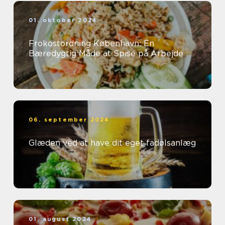
01. oktober 2024
Frokostordning København: En
Bæredygtig Måde at Spise på Arbejde
06. september 2024
Glæden ved at have dit eget fadølsanlæg
01. august 2024