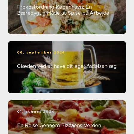
Frokostordning København: En
Bæredygtig Måde at Spise på Arbejde
06. september 2024
Glæden ved at have dit eget fadølsanlæg
01. august 2024
En Rejse Gennem Pizzaens Verden