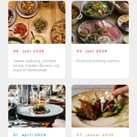
06. juni 2026
02. juni 2026
Tapas aalborg: nordisk
Frokostordning aarhus
smag, lokale råvarer og
mad til fællesskab
01. april 2026
07. januar 2026