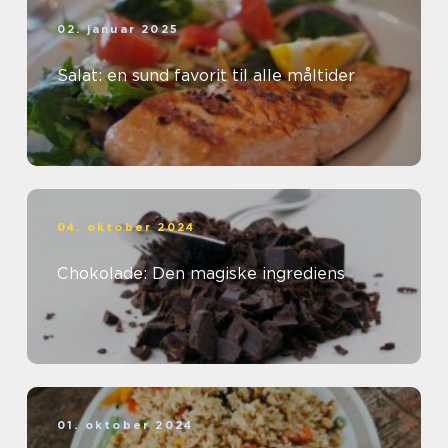
02. januar 2025
Salat: en sund favorit til alle måltider
04. oktober 2024
Chokolade: Den magiske ingrediens
01. oktober 2024