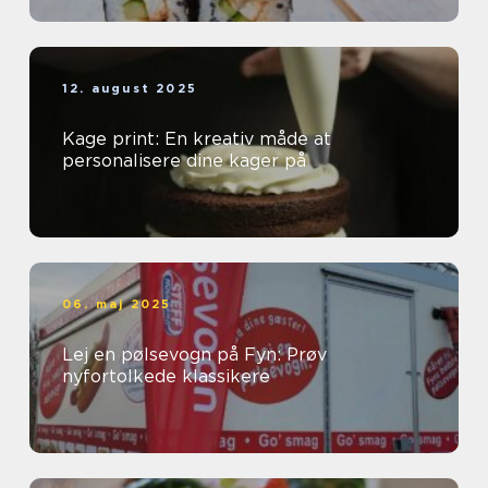
12. august 2025
Kage print: En kreativ måde at
personalisere dine kager på
06. maj 2025
Lej en pølsevogn på Fyn: Prøv
nyfortolkede klassikere