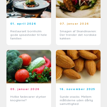
01. april 2026
07. januar 2026
Restaurant bornholm
Smagen af Skandinavien:
gode spisesteder til hele
Der trender det nordiske
familien
køkken
05. januar 2026
16. november 2025
Hvilke fødevarer styrker
Sunde snacks: Mellem
knoglerne?
måltiderne uden dårlig
samvittighed