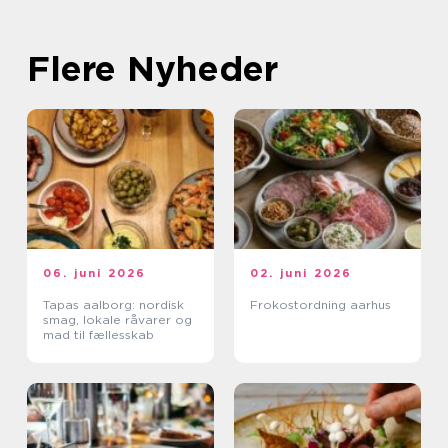
Flere Nyheder
06. juni 2026
02. juni 2026
Tapas aalborg: nordisk
Frokostordning aarhus
smag, lokale råvarer og
mad til fællesskab