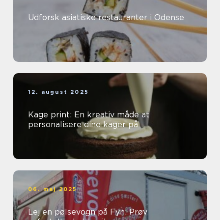
Udforsk asiatiske restauranter i Odense
12. august 2025
Kage print: En kreativ måde at
personalisere dine kager på
06. maj 2025
Lej en pølsevogn på Fyn: Prøv