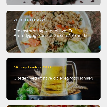
01. oktober 2024
Frokostordning København: En
Bæredygtig Måde at Spise på Arbejde
06. september 2024
Glæden ved at have dit eget fadølsanlæg