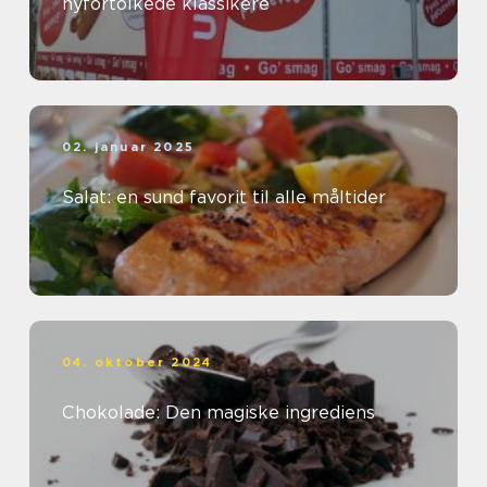
nyfortolkede klassikere
02. januar 2025
Salat: en sund favorit til alle måltider
04. oktober 2024
Chokolade: Den magiske ingrediens