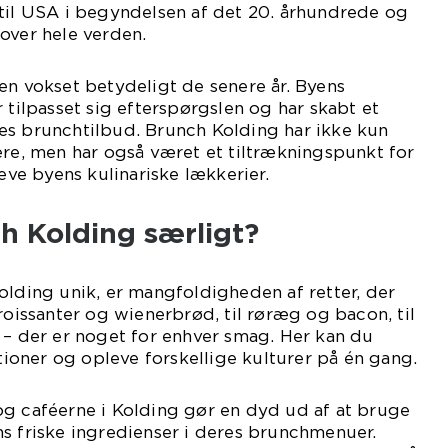
 til USA i begyndelsen af det 20. århundrede og
over hele verden.
en vokset betydeligt de senere år. Byens
 tilpasset sig efterspørgslen og har skabt et
es brunchtilbud. Brunch Kolding har ikke kun
ere, men har også været et tiltrækningspunkt for
leve byens kulinariske lækkerier.
h Kolding særligt?
olding unik, er mangfoldigheden af retter, der
roissanter og wienerbrød, til røræg og bacon, til
 – der er noget for enhver smag. Her kan du
oner og opleve forskellige kulturer på én gang.
og caféerne i Kolding gør en dyd ud af at bruge
s friske ingredienser i deres brunchmenuer.