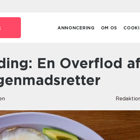
k
ANNONCERING
OM OS
COOKI
genmadsretter
en
Redaktio