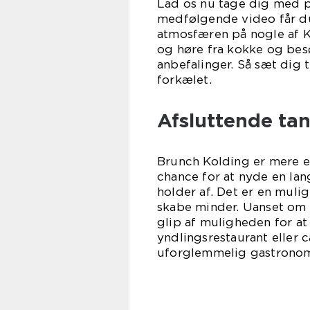
Lad os nu tage dig med p
medfølgende video får du 
atmosfæren på nogle af K
og høre fra kokke og bes
anbefalinger. Så sæt dig t
forkælet.
Afsluttende ta
Brunch Kolding er mere en
chance for at nyde en l
holder af. Det er en muli
skabe minder. Uanset om 
glip af muligheden for at
yndlingsrestaurant eller c
uforglemmelig gastronom