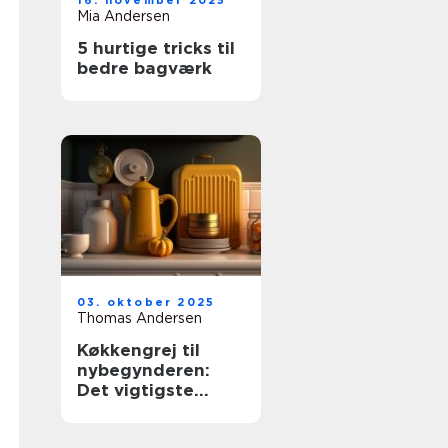
16. november 2025
Mia Andersen
5 hurtige tricks til
bedre bagværk
03. oktober 2025
Thomas Andersen
Køkkengrej til
nybegynderen:
Det vigtigste
udstyr til dit
køkken