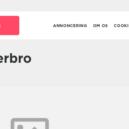
k
ANNONCERING
OM OS
COOKI
erbro