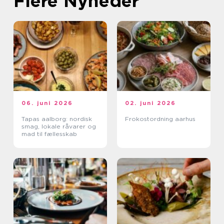
Flere Nyheder
06. juni 2026
02. juni 2026
Tapas aalborg: nordisk
Frokostordning aarhus
smag, lokale råvarer og
mad til fællesskab