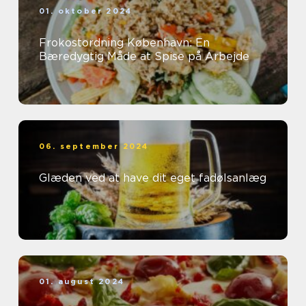
01. oktober 2024
Frokostordning København: En
Bæredygtig Måde at Spise på Arbejde
06. september 2024
Glæden ved at have dit eget fadølsanlæg
01. august 2024