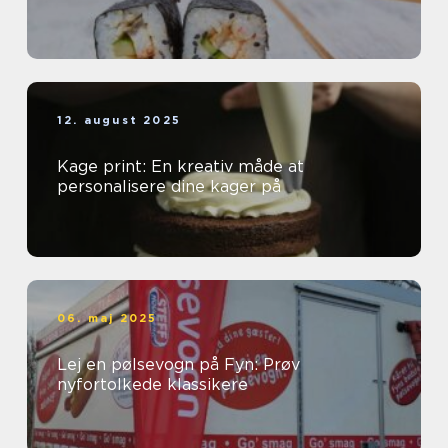
12. august 2025
Kage print: En kreativ måde at
personalisere dine kager på
06. maj 2025
Lej en pølsevogn på Fyn: Prøv
nyfortolkede klassikere