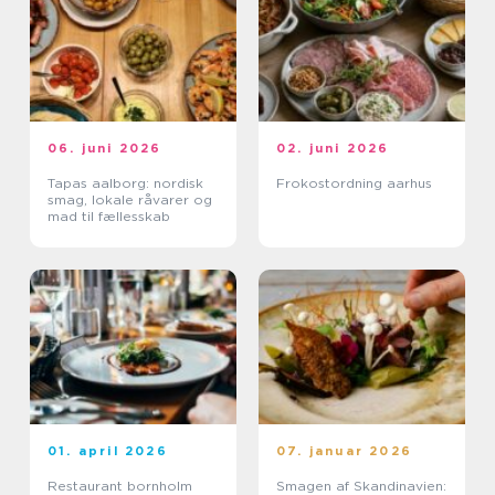
06. juni 2026
02. juni 2026
Tapas aalborg: nordisk
Frokostordning aarhus
smag, lokale råvarer og
mad til fællesskab
01. april 2026
07. januar 2026
Restaurant bornholm
Smagen af Skandinavien: