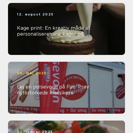
12. august 2025
Kage print: En kreativ måde at
personalisere dine kager på
06. maj 2025
Lej en pølsevogn på Fyn: Prøv
nyfortolkede klassikere
02. januar 2025