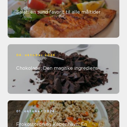
Salat: en sund favorit til alle måltider
04. oktober 2024
Chokolade: Den magiske ingrediens
01. oktober 2024
Frokostordning København: En