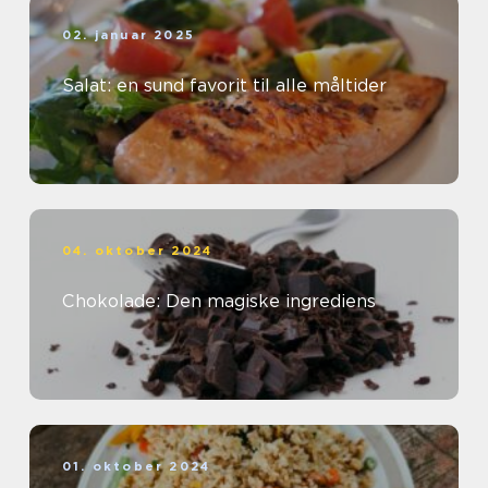
02. januar 2025
Salat: en sund favorit til alle måltider
04. oktober 2024
Chokolade: Den magiske ingrediens
01. oktober 2024