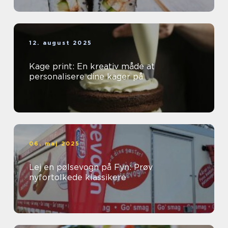
12. august 2025
Kage print: En kreativ måde at
personalisere dine kager på
06. maj 2025
Lej en pølsevogn på Fyn: Prøv
nyfortolkede klassikere