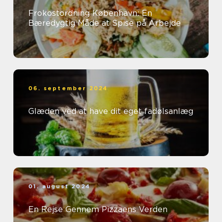
Frokostordning København: En
Bæredygtig Måde at Spise på Arbejde
06. september 2024
Glæden ved at have dit eget fadølsanlæg
01. august 2024
En Rejse Gennem Pizzaens Verden