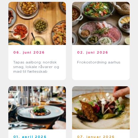
06. juni 2026
02. juni 2026
Tapas aalborg: nordisk
Frokostordning aarhus
smag, lokale råvarer og
mad til fællesskab
01. april 2026
07. januar 2026