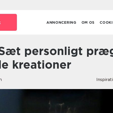
k
ANNONCERING
OM OS
COOKI
e kreationer
m
Inspirat