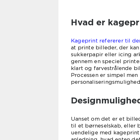
Hvad er kagepr
Kageprint refererer til de
at printe billeder, der ka
sukkerpapir eller icing a
gennem en speciel printer
klart og farvestrålende 
Processen er simpel men e
personaliseringsmulighed
Designmulighe
Uanset om det er et billed
til et børneselskab, eller
uendelige med kageprint. 
anledning, hvad enten det