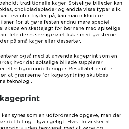
eholdt traditionelle kager. Spiselige billeder kan
kies, chokoladeplader og endda visse typer slik.
 hvad eventen byder på, kan man inkludere
hilsner for at gøre festen endnu mere speciel.
l skabe en skattejagt for børnene med spiselige
r kan dele deres særlige øjeblikke med gæsterne
eder på små kager eller desserter.
menterer også med at anvende kageprint som en
rker, hvor det spiselige billede supplerer
 eller figurmodelleringer. Resultatet er ofte
ør, at grænserne for kagepyntning skubbes
ne teknologi.
 kageprint
nt kan synes som en udfordrende opgave, men der
ør det let og tilgængeligt. Hvis du ønsker at
kageprints uden besværet med at købe og