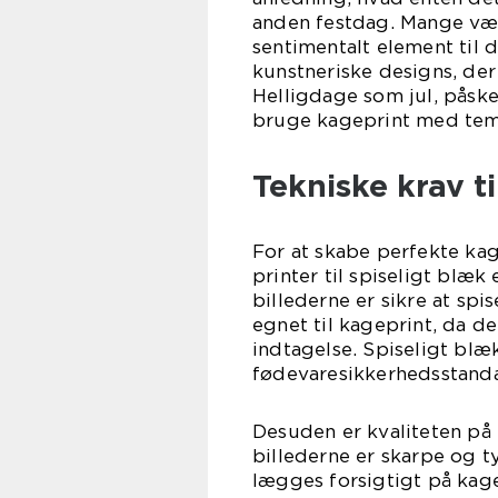
anden festdag. Mange vælg
sentimentalt element til 
kunstneriske designs, de
Helligdage som jul, påske
bruge kageprint med temat
Tekniske krav t
For at skabe perfekte kag
printer til spiseligt blæk
billederne er sikre at sp
egnet til kageprint, da de
indtagelse. Spiseligt blæk 
fødevaresikkerhedsstandar
Desuden er kvaliteten på i
billederne er skarpe og ty
lægges forsigtigt på kage