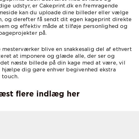
ige udstyr, er Cakeprint.dk en fremragende
meside kan du uploade dine billeder eller vælge
n, og derefter få sendt dit egen kageprint direkte
n nem og effektiv måde at tilføje personlighed og
 bageprojekter på.
 mesterværker blive en snakkesalig del af ethvert
nteret at imponere og glæde alle, der ser og
et næste billede på din kage med at være, vil
 at hjælpe dig gøre enhver begivenhed ekstra
 touch.
læst flere indlæg her