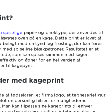
int?
n spiselige
papir- og blæktype, der anvendes til
n lægges oven på en kage. Dette print er lavet af
rk belagt med en tynd lag frosting, der kan føres
 med spiselige blækpatroner. Resultatet er et
billede, som kan spises sammen med kagen.
ffektiv og åbner for en hel verden af
er til kagepynt.
der med kageprint
e af fødselaren, et firma logo, et tegneseriefigur
 blot en personlig hilsen, er mulighederne
Man kan tilpasse sine kageprints til enhver
 er en fødselsdag, bryllup, jubilæum eller en