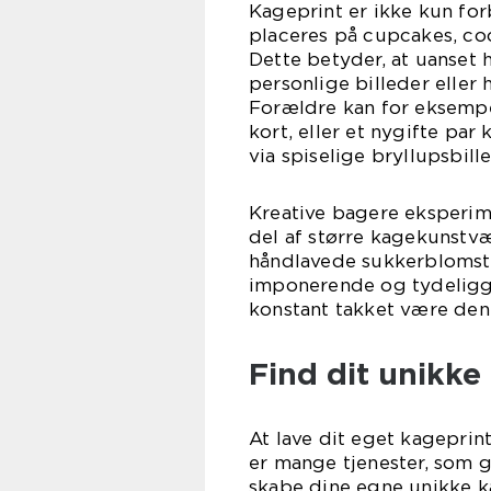
Kageprint er ikke kun forb
placeres på cupcakes, coo
Dette betyder, at uanset
personlige billeder eller 
Forældre kan for eksempe
kort, eller et nygifte pa
via spiselige bryllupsbill
Kreative bagere eksperi
del af større kagekunstvæ
håndlavede sukkerblomster
imponerende og tydeligg
konstant takket være den
Find dit unikke
At lave dit eget kagepri
er mange tjenester, som g
skabe dine egne unikke 