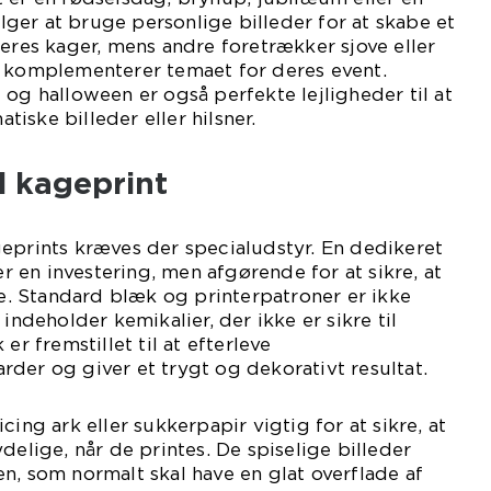
er at bruge personlige billeder for at skabe et
deres kager, mens andre foretrækker sjove eller
r komplementerer temaet for deres event.
 og halloween er også perfekte lejligheder til at
iske billeder eller hilsner.
il kageprint
eprints kræves der specialudstyr. En dedikeret
 er en investering, men afgørende for at sikre, at
ise. Standard blæk og printerpatroner er ikke
 indeholder kemikalier, der ikke er sikre til
er fremstillet til at efterleve
der og giver et trygt og dekorativt resultat.
cing ark eller sukkerpapir vigtig for at sikre, at
delige, når de printes. De spiselige billeder
n, som normalt skal have en glat overflade af