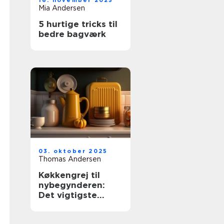
16. november 2025
Mia Andersen
5 hurtige tricks til
bedre bagværk
03. oktober 2025
Thomas Andersen
Køkkengrej til
nybegynderen:
Det vigtigste
udstyr til dit
køkken