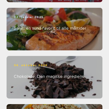
02. januar 2025
Salat: en sund favorit til alle måltider
04. oktober 2024
Chokolade: Den magiske ingrediens