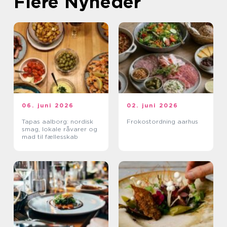
Flere Nyheder
06. juni 2026
02. juni 2026
Tapas aalborg: nordisk
Frokostordning aarhus
smag, lokale råvarer og
mad til fællesskab