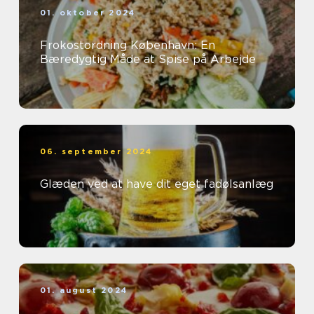
01. oktober 2024
Frokostordning København: En
Bæredygtig Måde at Spise på Arbejde
06. september 2024
Glæden ved at have dit eget fadølsanlæg
01. august 2024