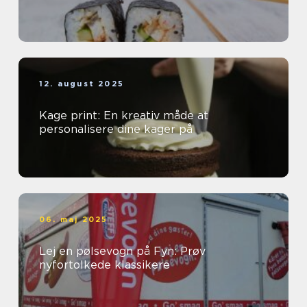
12. august 2025
Kage print: En kreativ måde at
personalisere dine kager på
06. maj 2025
Lej en pølsevogn på Fyn: Prøv
nyfortolkede klassikere