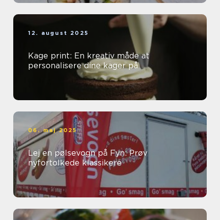
12. august 2025
Kage print: En kreativ måde at
personalisere dine kager på
06. maj 2025
Lej en pølsevogn på Fyn: Prøv
nyfortolkede klassikere