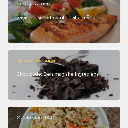
02. januar 2025
Salat: en sund favorit til alle måltider
04. oktober 2024
Chokolade: Den magiske ingrediens
01. oktober 2024