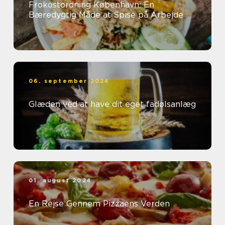
Frokostordning København: En
Bæredygtig Måde at Spise på Arbejde
06. september 2024
Glæden ved at have dit eget fadølsanlæg
01. august 2024
En Rejse Gennem Pizzaens Verden