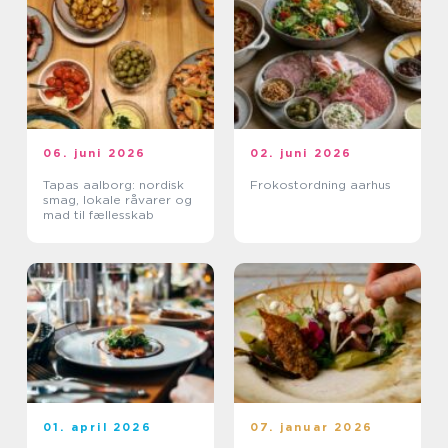
06. juni 2026
02. juni 2026
Tapas aalborg: nordisk
Frokostordning aarhus
smag, lokale råvarer og
mad til fællesskab
01. april 2026
07. januar 2026