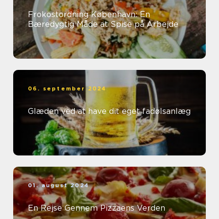
Frokostordning København: En
Bæredygtig Måde at Spise på Arbejde
06. september 2024
Glæden ved at have dit eget fadølsanlæg
01. august 2024
En Rejse Gennem Pizzaens Verden