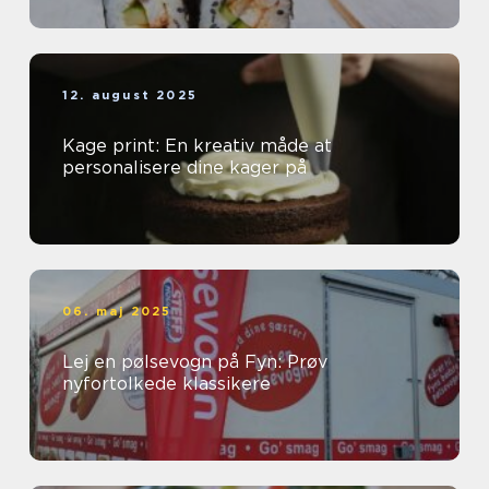
12. august 2025
Kage print: En kreativ måde at
personalisere dine kager på
06. maj 2025
Lej en pølsevogn på Fyn: Prøv
nyfortolkede klassikere