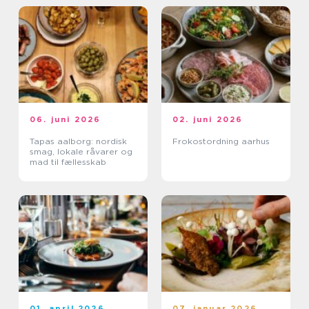
06. juni 2026
02. juni 2026
Tapas aalborg: nordisk
Frokostordning aarhus
smag, lokale råvarer og
mad til fællesskab
01. april 2026
07. januar 2026