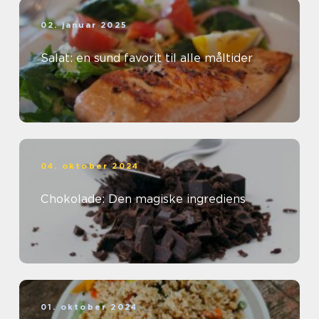
02. januar 2025
Salat: en sund favorit til alle måltider
04. oktober 2024
Chokolade: Den magiske ingrediens
01. oktober 2024