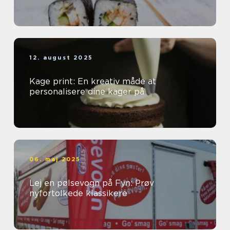
12. august 2025
Kage print: En kreativ måde at
personalisere dine kager på
06. maj 2025
Lej en pølsevogn på Fyn: Prøv
nyfortolkede klassikere