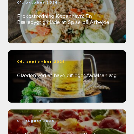
01. oktober 2024
Frokostordning København: En
Bæredygtig Måde at Spise på Arbejde
06. september 2024
Glæden ved at have dit eget fadølsanlæg
01. august 2024