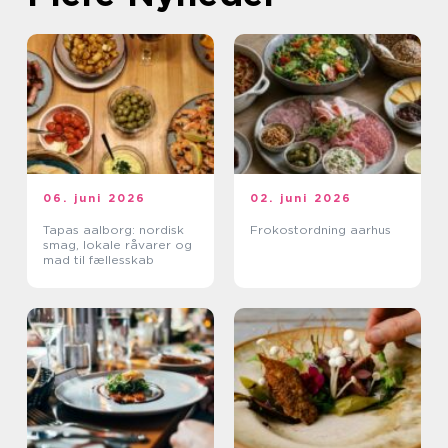
06. juni 2026
02. juni 2026
Tapas aalborg: nordisk
Frokostordning aarhus
smag, lokale råvarer og
mad til fællesskab