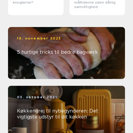
knoglerne?
måltiderne uden dårlig
samvittighed
16. november 2025
5 hurtige tricks til bedre bagværk
03. oktober 2025
Køkkengrej til nybegynderen: Det
vigtigste udstyr til dit køkken