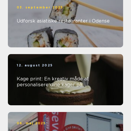
03. september 2025
Udforsk asiatiske restauranter i Odense
12. august 2025
Kage print: En kreativ måde at
personalisere dine kager på
06. maj 2025