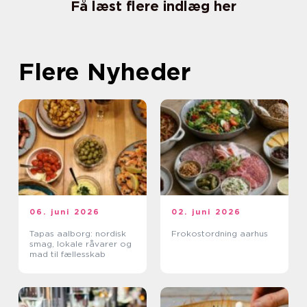
Få læst flere indlæg her
Flere Nyheder
06. juni 2026
02. juni 2026
Tapas aalborg: nordisk
Frokostordning aarhus
smag, lokale råvarer og
mad til fællesskab