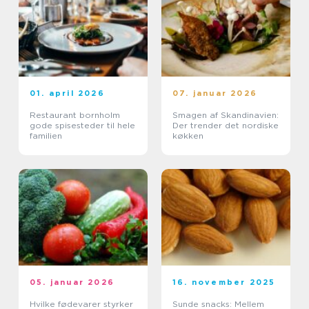
01. april 2026
07. januar 2026
Restaurant bornholm
Smagen af Skandinavien:
gode spisesteder til hele
Der trender det nordiske
familien
køkken
05. januar 2026
16. november 2025
Hvilke fødevarer styrker
Sunde snacks: Mellem