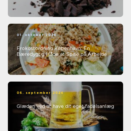
01. oktober 2024
Frokostordning København: En
Bæredygtig Måde at Spise på Arbejde
06. september 2024
Glæden ved at have dit eget fadølsanlæg