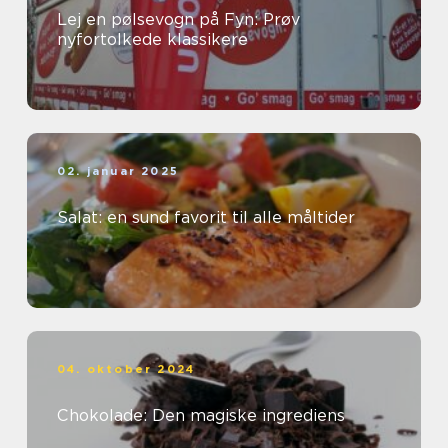
Lej en pølsevogn på Fyn: Prøv
nyfortolkede klassikere
02. januar 2025
Salat: en sund favorit til alle måltider
04. oktober 2024
Chokolade: Den magiske ingrediens