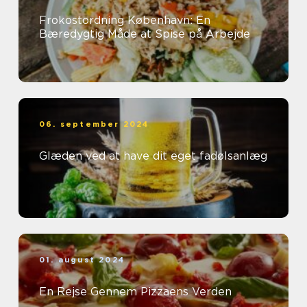
Frokostordning København: En
Bæredygtig Måde at Spise på Arbejde
06. september 2024
Glæden ved at have dit eget fadølsanlæg
01. august 2024
En Rejse Gennem Pizzaens Verden