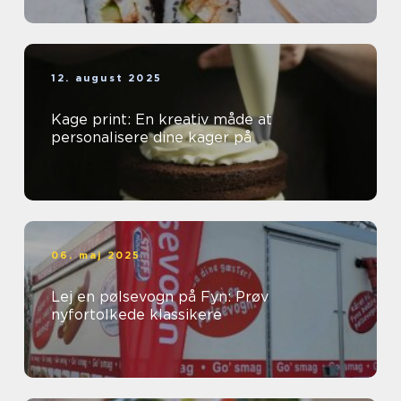
12. august 2025
Kage print: En kreativ måde at
personalisere dine kager på
06. maj 2025
Lej en pølsevogn på Fyn: Prøv
nyfortolkede klassikere