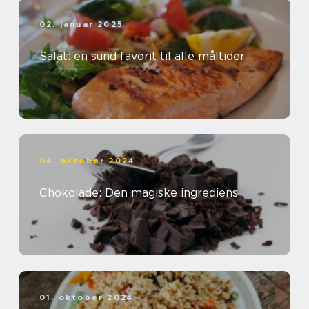
02. januar 2025
Salat: en sund favorit til alle måltider
04. oktober 2024
Chokolade: Den magiske ingrediens
01. oktober 2024