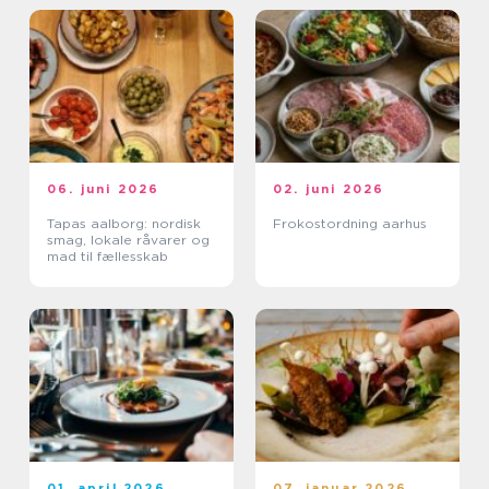
06. juni 2026
02. juni 2026
Tapas aalborg: nordisk
Frokostordning aarhus
smag, lokale råvarer og
mad til fællesskab
01. april 2026
07. januar 2026