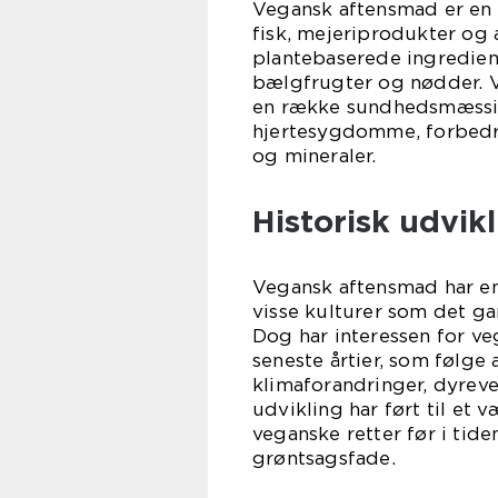
Vegansk aftensmad er en 
fisk, mejeriprodukter og
plantebaserede ingredien
bælgfrugter og nødder. 
en række sundhedsmæssige
hjertesygdomme, forbedre
og mineraler.
Historisk udvik
Vegansk aftensmad har en l
visse kulturer som det g
Dog har interessen for ve
seneste årtier, som føl
klimaforandringer, dyrev
udvikling har ført til et 
veganske retter før i tide
grøntsagsfade.