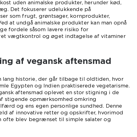
kost uden animalske produkter, herunder kød,
 æg. Det fokuserer udelukkende på
ser som frugt, grøntsager, kornprodukter,
Ved at undgå animalske produkter kan man opnå
 fordele såsom lavere risiko for
t vægtkontrol og øget indtagelse af vitaminer
ling af vegansk aftensmad
ang historie, der går tilbage til oldtiden, hvor
amle Egypten og Indien praktiserede vegetarisme.
gansk aftensmad oplevet en stor stigning i de
ge af stigende opmærksomhed omkring
elfærd og ens egen personlige sundhed. Denne
væld af innovative retter og opskrifter, hvorimod
n ofte blev begrænset til simple salater og