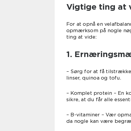
Vigtige ting a
For at opnå en velafbalan
opmærksom på nogle nøgle
ting at vide:
1. Ernæringsmæ
– Sørg for at få tilstræk
linser, quinoa og tofu.
– Komplet protein – En ko
sikre, at du får alle essen
– B-vitaminer – Vær opmæ
da nogle kan være begræn