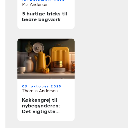
16. november 2025
Mia Andersen
5 hurtige tricks til
bedre bagværk
03. oktober 2025
Thomas Andersen
Køkkengrej til
nybegynderen:
Det vigtigste
udstyr til dit
køkken