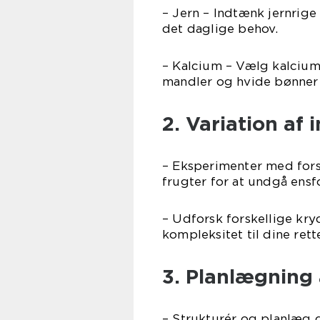
– Jern – Indtænk jernrige
det daglige behov.
– Kalcium – Vælg kalcium
mandler og hvide bønner f
2. Variation af 
– Eksperimenter med fors
frugter for at undgå en
– Udforsk forskellige kry
kompleksitet til dine rette
3. Planlægning 
– Strukturér og planlæg d