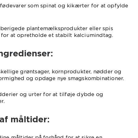
 fødevarer som spinat og kikærter for at opfylde
berigede plantemælksprodukter eller spis
or at opretholde et stabilt kalciumindtag.
ingredienser:
kellige grøntsager, kornprodukter, nødder og
sformighed og opdage nye smagskombinationer.
dderier og urter for at tilføje dybde og
r.
af måltider:
ine måltider på forhånd for at sikre en