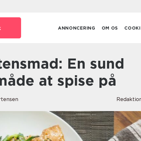
k
ANNONCERING
OM OS
COOKI
måde at spise på
rtensen
Redaktio