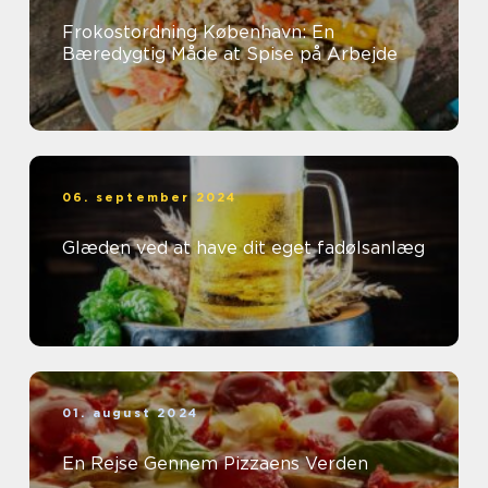
Frokostordning København: En
Bæredygtig Måde at Spise på Arbejde
06. september 2024
Glæden ved at have dit eget fadølsanlæg
01. august 2024
En Rejse Gennem Pizzaens Verden