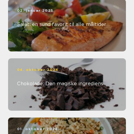
02. januar 2025
Salat: en sund favorit til alle måltider
04. oktober 2024
Chokolade: Den magiske ingrediens
01. oktober 2024