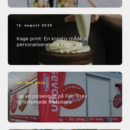
12. august 2025
Kage print: En kreativ måde at
personalisere dine kager på
06. maj 2025
Lej en pølsevogn på Fyn: Prøv
nyfortolkede klassikere