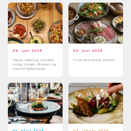
06. juni 2026
02. juni 2026
Tapas aalborg: nordisk
Frokostordning aarhus
smag, lokale råvarer og
mad til fællesskab
01. april 2026
07. januar 2026